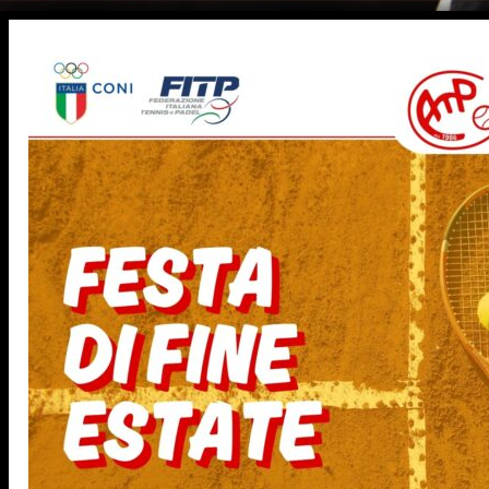
Salta
al
contenuto
HOME
IL CIRCOLO
SCUOLA
ATP