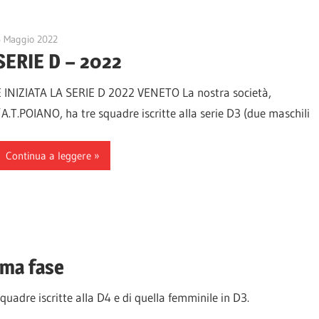
6 Maggio 2022
A.T.Poiano
SERIE D – 2022
È INIZIATA LA SERIE D 2022 VENETO La nostra società,
l’A.T.POIANO, ha tre squadre iscritte alla serie D3 (due maschili
Continua a leggere
ima fase
squadre iscritte alla D4 e di quella femminile in D3.