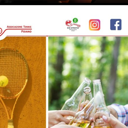
dal 1983 a Verona
NET
INFO
NEWS ED EVENTI
TORNEI F