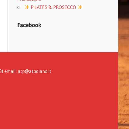
PILATES & PROSECCO
Facebook
0) email: atp@atpoiano.it