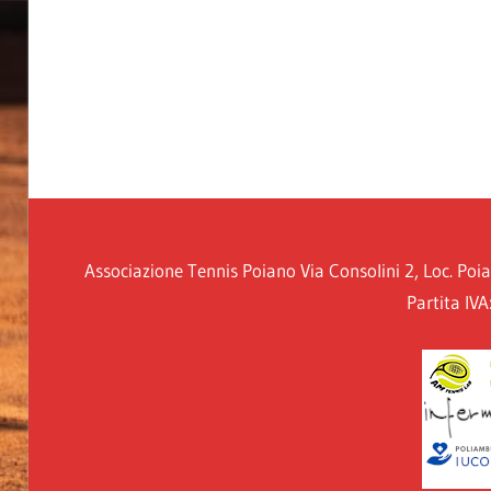
Associazione Tennis Poiano Via Consolini 2, Loc. Po
Partita IV