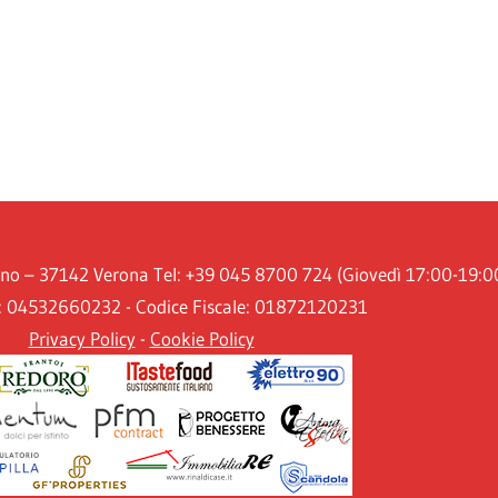
iano – 37142 Verona Tel: +39 045 8700 724 (Giovedì 17:00-19:0
A: 04532660232 - Codice Fiscale: 01872120231
Privacy Policy
-
Cookie Policy