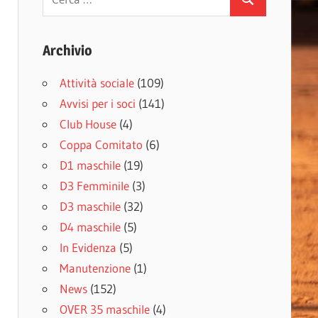
Cerca
per:
Archivio
Attività sociale
(109)
Avvisi per i soci
(141)
Club House
(4)
Coppa Comitato
(6)
D1 maschile
(19)
D3 Femminile
(3)
D3 maschile
(32)
D4 maschile
(5)
In Evidenza
(5)
Manutenzione
(1)
News
(152)
OVER 35 maschile
(4)