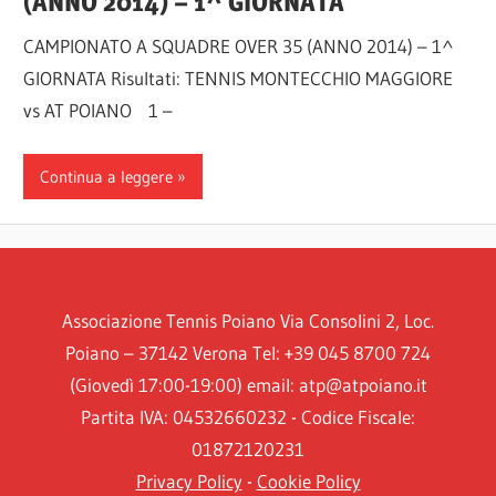
(ANNO 2014) – 1^ GIORNATA
CAMPIONATO A SQUADRE OVER 35 (ANNO 2014) – 1^
GIORNATA Risultati: TENNIS MONTECCHIO MAGGIORE
vs AT POIANO 1 –
Continua a leggere
Associazione Tennis Poiano Via Consolini 2, Loc.
Poiano – 37142 Verona Tel: +39 045 8700 724
(Giovedì 17:00-19:00) email: atp@atpoiano.it
Partita IVA: 04532660232 - Codice Fiscale:
01872120231
Privacy Policy
-
Cookie Policy