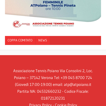
COPPA COMITATO
NEWS
Associazione Tennis Poiano Via Consolini 2, Loc.
Poiano – 37142 Verona Tel: +39 045 8700 724
(Giovedì 17:00-19:00) email: atp@atpoiano.it
Partita IVA: 04532660232 - Codice Fiscale:
01872120231
Privacy Policy
-
Cookie Policy