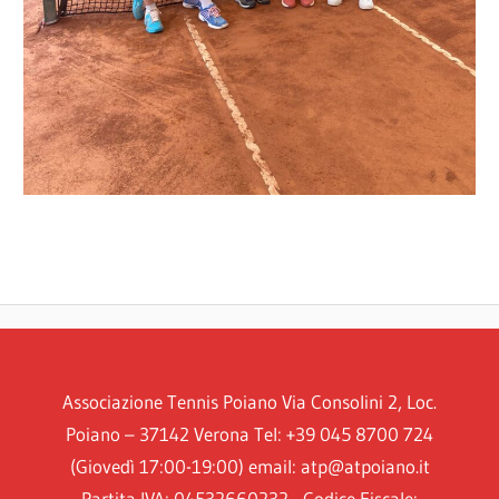
Associazione Tennis Poiano Via Consolini 2, Loc.
Poiano – 37142 Verona Tel: +39 045 8700 724
(Giovedì 17:00-19:00) email: atp@atpoiano.it
Partita IVA: 04532660232 - Codice Fiscale: