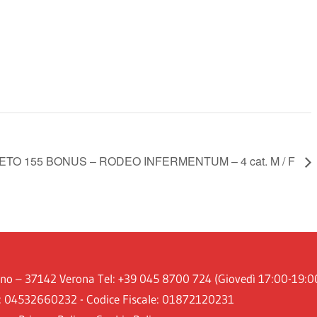
TO 155 BONUS – RODEO INFERMENTUM – 4 cat. M / F
iano – 37142 Verona Tel: +39 045 8700 724 (Giovedì 17:00-19:0
A: 04532660232 - Codice Fiscale: 01872120231