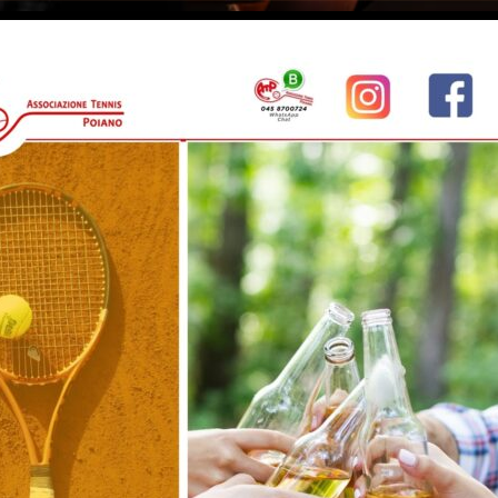
dal 1983 a Verona
NET
INFO
NEWS ED EVENTI
TORNEI F