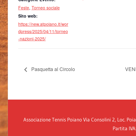
Feste
,
Torneo sociale
Sito web:
https://new.atpoiano.it/wor
dpress/2025/04/11/torneo
-nazioni-2025/
Pasquetta al Circolo
VENE
Associazione Tennis Poiano Via Consolini 2, Loc. Po
Partita IV