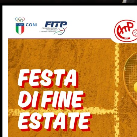
Salta
al
contenuto
HOME
IL CIRCOLO
SCUOLA
ATP