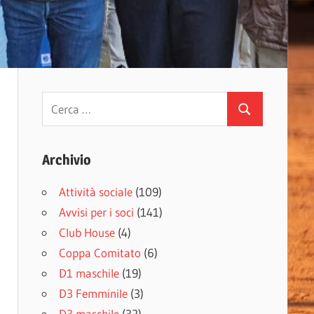
Ricerca
Cerca
per:
Archivio
Attività sociale
(109)
Avvisi per i soci
(141)
Club House
(4)
Coppa Comitato
(6)
D1 maschile
(19)
D3 Femminile
(3)
D3 maschile
(32)