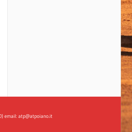
0) email: atp@atpoiano.it